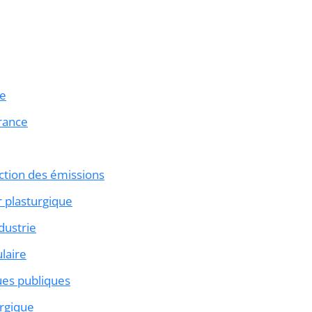
ue
rance
ction des émissions
r plasturgique
dustrie
laire
es publiques
urgique