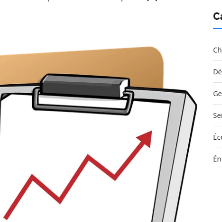
C
Ch
Dé
Ge
Se
Éc
Én