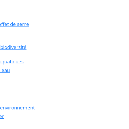
ffet de serre
 biodiversité
 aquatiques
n eau
l’environnement
er