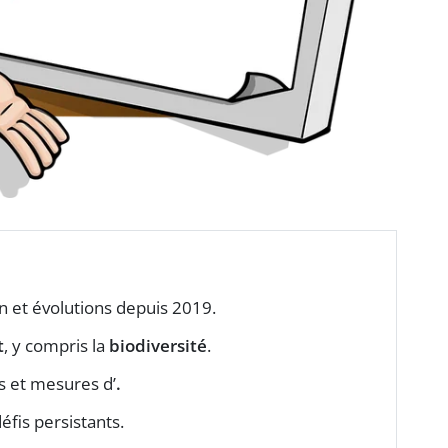
an et évolutions depuis 2019.
t
, y compris la
biodiversité
.
 et mesures d’
.
défis persistants.