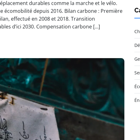
déplacement durables comme la marche et le vélo.
C
te écomobilité depuis 2016. Bilan carbone : Première
ilan, effectué en 2008 et 2018. Transition
ables d’ici 2030. Compensation carbone […]
Ch
Dé
Ge
Se
Éc
Én