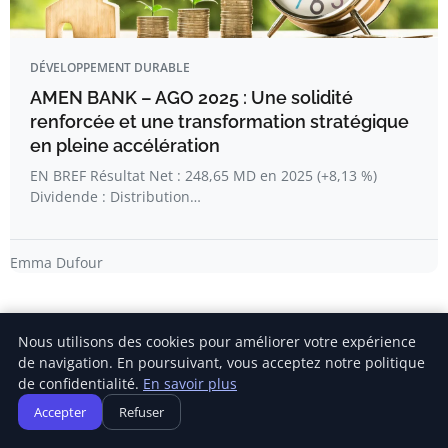
DÉVELOPPEMENT DURABLE
AMEN BANK – AGO 2025 : Une solidité
renforcée et une transformation stratégique
en pleine accélération
EN BREF Résultat Net : 248,65 MD en 2025 (+8,13 %)
Dividende : Distribution…
Emma Dufour
Nous utilisons des cookies pour améliorer votre expérience
de navigation. En poursuivant, vous acceptez notre politique
de confidentialité.
En savoir plus
Newsletter
Accepter
Refuser