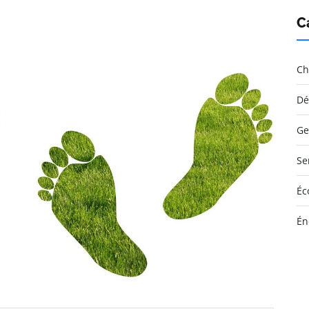
C
Ch
Dé
Ge
Se
Éc
Én