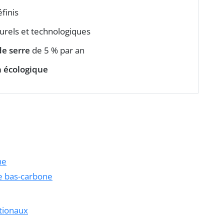
finis
urels et technologiques
de serre
de 5 % par an
n écologique
ne
le bas-carbone
tionaux