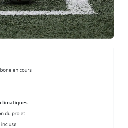
arbone en cours
8
 climatiques
on du projet
 incluse