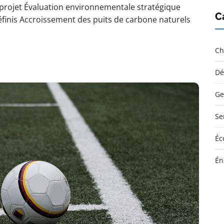
projet Évaluation environnementale stratégique
C
définis Accroissement des puits de carbone naturels
Ch
Dé
Ge
Se
Éc
Én