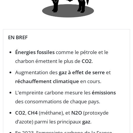
EN BREF
Énergies fossiles
comme le pétrole et le
charbon émettent le plus de
CO2
.
Augmentation des
gaz à effet de serre
et
réchauffement climatique
en cours.
L’empreinte carbone mesure les
émissions
des consommations de chaque pays.
CO2
,
CH4
(méthane), et
N2O
(protoxyde
d’azote) parmi les principaux
gaz
.
En 2023, l’empreinte carbone de la France