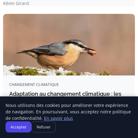
Kévin Girard
CHANGEMENT CLIMATIQUE
Adaptation au changement climatique : les
tourbières agricoles des monts d’Arrée, site
Nous utilisons des cookies pour améliorer votre expérience
pilote central du projet européen
de navigation. En poursuivant, vous acceptez notre politique
EN BREF Tourbières agricoles : Écosystèmes essentiels
de confidentialité.
En savoir plus
pour la biodiversité et…
Accepter
Refuser