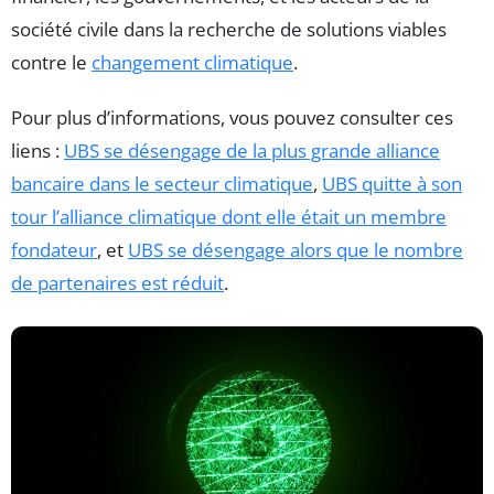
société civile dans la recherche de solutions viables
contre le
changement climatique
.
Pour plus d’informations, vous pouvez consulter ces
liens :
UBS se désengage de la plus grande alliance
bancaire dans le secteur climatique
,
UBS quitte à son
tour l’alliance climatique dont elle était un membre
fondateur
, et
UBS se désengage alors que le nombre
de partenaires est réduit
.