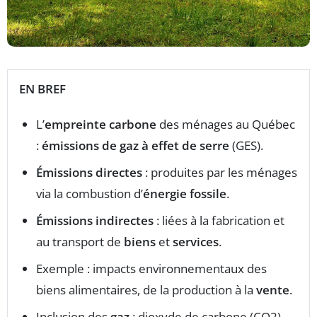
EN BREF
L’
empreinte carbone
des ménages au Québec
:
émissions de gaz à effet de serre
(GES).
Émissions directes
: produites par les ménages
via la combustion d’
énergie fossile
.
Émissions indirectes
: liées à la fabrication et
au transport de
biens
et
services
.
Exemple : impacts environnementaux des
biens alimentaires, de la production à la
vente
.
Inclusion des
gaz
: dioxyde de carbone (CO2),