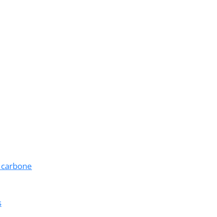
é carbone
s