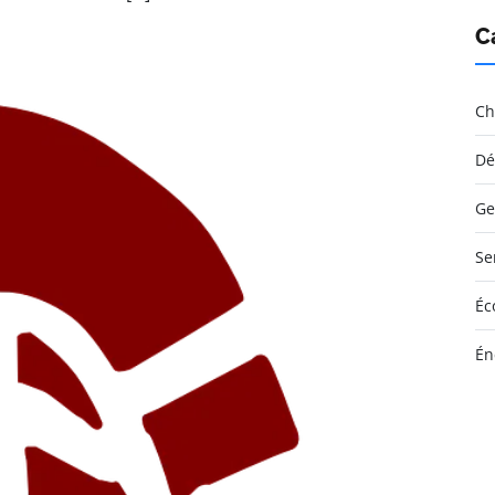
C
Ch
Dé
Ge
Se
Éc
Én