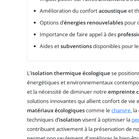
Amélioration du confort
acoustique
et t
Options d’
énergies renouvelables
pour c
Importance de faire appel à des
professi
Aides et
subventions
disponibles pour les
L’
isolation thermique écologique
se position
énergétiques et environnementaux contempor
et la nécessité de diminuer notre
empreinte 
solutions innovantes qui allient confort de vie 
matériaux écologiques
comme le
chanvre
, l
techniques d’
isolation
visent à optimiser la
pe
contribuant activement à la préservation de no
permet non seulement d’améliorer le bien-êt