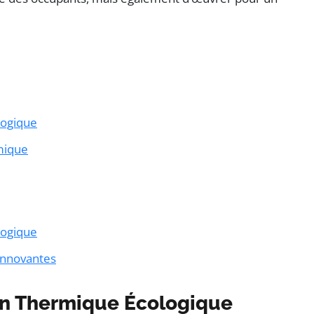
logique
mique
logique
 Innovantes
ion Thermique Écologique