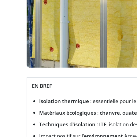
EN BREF
Isolation thermique
: essentielle pour l
Matériaux écologiques
:
chanvre
,
ouate
Techniques d’isolation
:
ITE
, isolation d
Impact positif sur l’
environnement
à tra