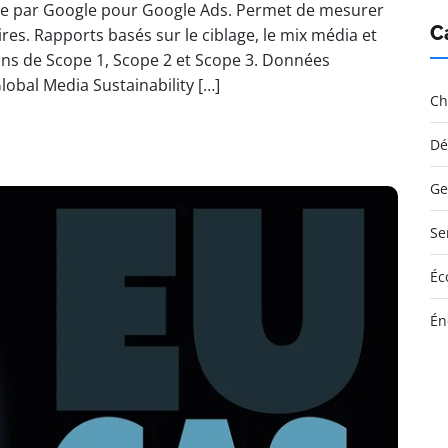
ne par Google pour Google Ads. Permet de mesurer
C
es. Rapports basés sur le ciblage, le mix média et
ions de Scope 1, Scope 2 et Scope 3. Données
obal Media Sustainability […]
Ch
Dé
Ge
Se
Éc
Én