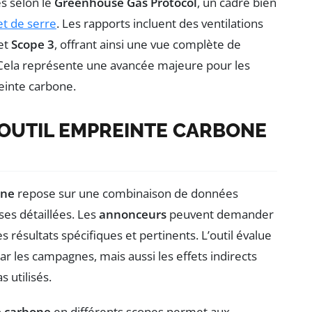
es selon le
Greenhouse Gas Protocol
, un cadre bien
et de serre
. Les rapports incluent des ventilations
et
Scope 3
, offrant ainsi une vue complète de
s. Cela représente une avancée majeure pour les
einte carbone.
OUTIL EMPREINTE CARBONE
one
repose sur une combinaison de données
ses détaillées. Les
annonceurs
peuvent demander
 résultats spécifiques et pertinents. L’outil évalue
 les campagnes, mais aussi les effets indirects
 utilisés.
e carbone
en différents scopes permet aux