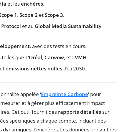
dia
et les
enchères
.
Scope 1
,
Scope 2
et
Scope 3
.
Protocol
et au
Global Media Sustainability
veloppement
, avec des tests en cours.
s telles que
L’Oréal
,
Carwow
, et
LVMH
.
et
émissions nettes nulles
d’ici 2030.
ionnalité appelée
‘
Empreinte Carbone
’
pour
 mesurer et à gérer plus efficacement l’impact
res. Cet outil fournit des
rapports détaillés
sur
nées spécifiques à chaque compte, incluant des
es dynamiques d’enchères. Les données présentées