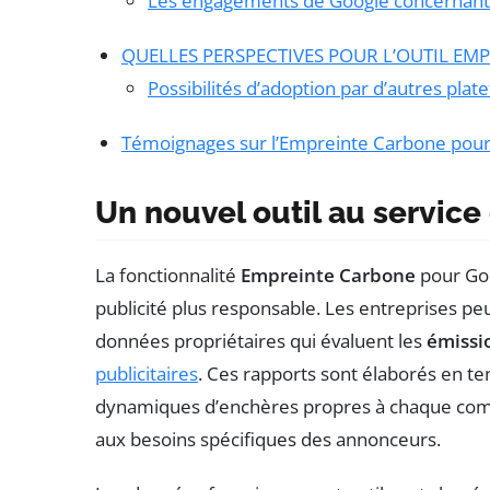
Les engagements de Google concernant l
QUELLES PERSPECTIVES POUR L’OUTIL EM
Possibilités d’adoption par d’autres pla
Témoignages sur l’Empreinte Carbone pou
Un nouvel outil au servic
La fonctionnalité
Empreinte Carbone
pour Goo
publicité plus responsable. Les entreprises p
données propriétaires qui évaluent les
émissi
publicitaires
. Ces rapports sont élaborés en t
dynamiques d’enchères propres à chaque comp
aux besoins spécifiques des annonceurs.