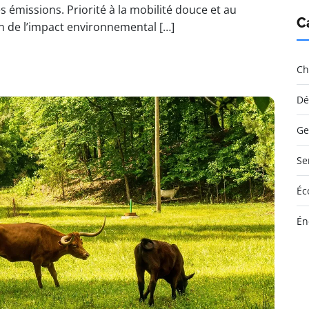
s émissions. Priorité à la mobilité douce et au
C
n de l’impact environnemental […]
Ch
Dé
Ge
Se
Éc
Én