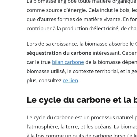
La biomasse englobe toute matière organique d
comme source d’énergie. Cela inclut le bois, le
que d’autres formes de matière vivante. En fon
contribuer à la production d’
électricité
, de ch
Lors de sa croissance, la biomasse absorbe le 
séquestration du carbone
intéressant. Cepend
car le true
bilan carbone
de la biomasse dépen
biomasse utilisé, le contexte territorial, et la
plus, consultez
ce lien
.
Le cycle du carbone et la
Le cycle du carbone est un processus naturel p
l’atmosphère, la terre, et les océans. La biomass
à la fois comme un puits de carbone lorsqu’e