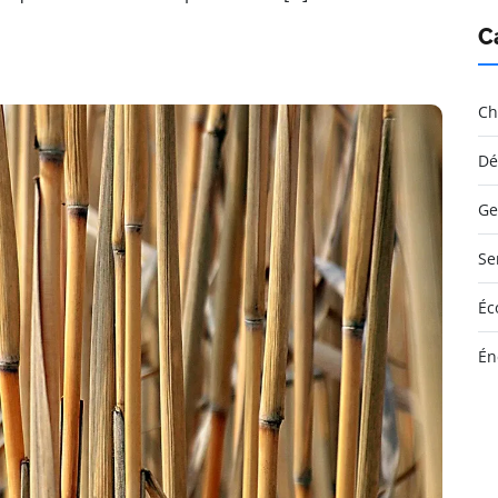
C
Ch
Dé
Ge
Se
Éc
Én