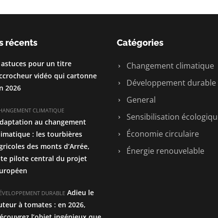
s récents
Catégories
 astuces pour un titre
Changement climatique
ccrocheur vidéo qui cartonne
Développement durable
n 2026
General
HANGEMENT CLIMATIQUE
Sensibilisation écologiq
daptation au changement
Économie circulaire
limatique : les tourbières
gricoles des monts d’Arrée,
Énergie renouvelable
ite pilote central du projet
uropéen
Adieu le
ÉVELOPPEMENT DURABLE
uteur à tomates : en 2026,
écouvrez l’objet ingénieux que