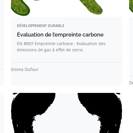
DÉVELOPPEMENT DURABLE
Évaluation de l’empreinte carbone
EN BREF Empreinte carbone : évaluation des
émissions de gaz à effet de serre.
Emma Dufour
D