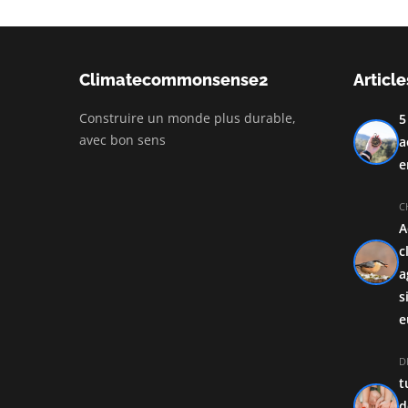
Climatecommonsense2
Article
Construire un monde plus durable,
5
avec bon sens
a
e
C
A
c
a
s
e
D
t
d