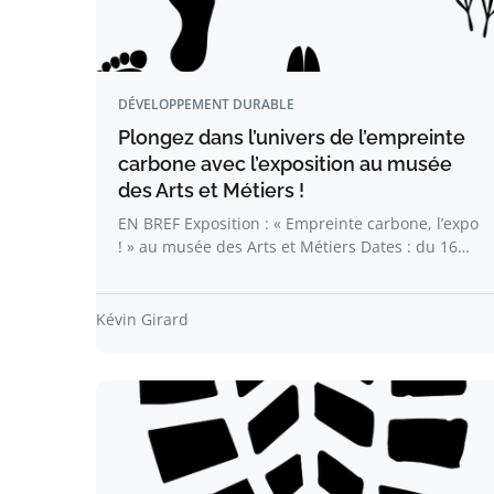
DÉVELOPPEMENT DURABLE
Plongez dans l’univers de l’empreinte
carbone avec l’exposition au musée
des Arts et Métiers !
EN BREF Exposition : « Empreinte carbone, l’expo
! » au musée des Arts et Métiers Dates : du 16…
Kévin Girard